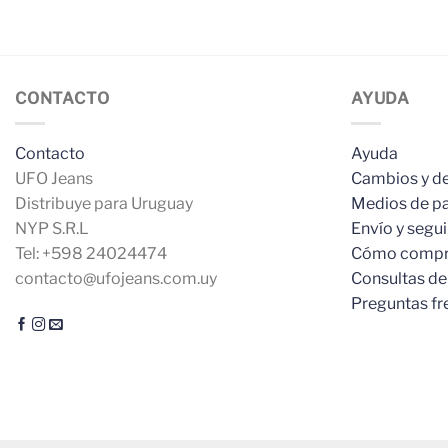
CONTACTO
AYUDA
Contacto
Ayuda
UFO Jeans
Cambios y d
Distribuye para Uruguay
Medios de p
NYP S.R.L
Envío y segu
Tel: +598 24024474
Cómo compr
contacto@ufojeans.com.uy
Consultas de
Preguntas fr