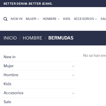
Saltar
BETTER DENIM. BETTER JEANS.
al
contenido
NEW IN
MUJER
HOMBRE
KIDS
ACCESORIOS
SA
INICIO
/
HOMBRE
/
BERMUDAS
No se han en
New in
Mujer
Hombre
Kids
Accesorios
Sale