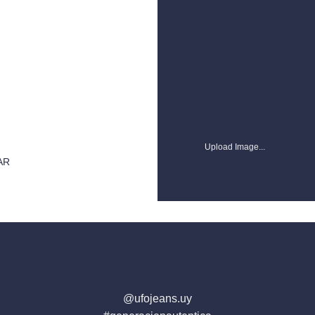
Upload Image...
CAMISAS
AR
CAMISA RAYAS – ASIA SS26
$
1.690
@ufojeans.uy