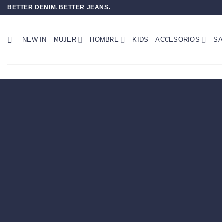
Saltar
BETTER DENIM. BETTER JEANS.
al
contenido
NEW IN
MUJER
HOMBRE
KIDS
ACCESORIOS
SA