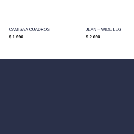
CAMISA A CUADROS
JEAN – WIDE LEG
$
1.990
$
2.690