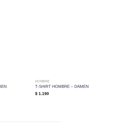
HOMBRE
HOMBR
IEN
T-SHIRT HOMBRE – DAMEN
T-SHI
$
1.190
$
1.19