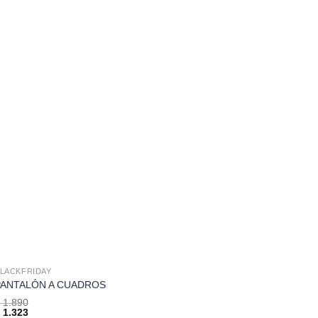
LACKFRIDAY
PANTALÓN A CUADROS
$
1.890
$
1.323