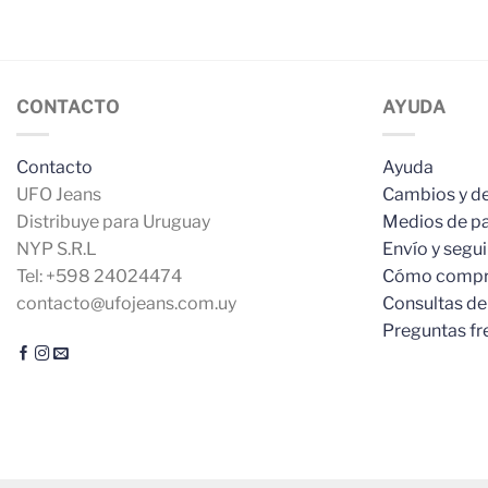
CONTACTO
AYUDA
Contacto
Ayuda
UFO Jeans
Cambios y d
Distribuye para Uruguay
Medios de p
NYP S.R.L
Envío y segu
Tel: +598 24024474
Cómo compr
contacto@ufojeans.com.uy
Consultas de
Preguntas fr