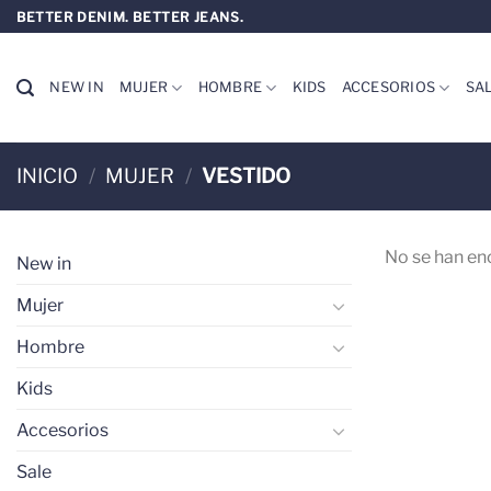
Saltar
BETTER DENIM. BETTER JEANS.
al
contenido
NEW IN
MUJER
HOMBRE
KIDS
ACCESORIOS
SA
INICIO
/
MUJER
/
VESTIDO
No se han en
New in
Mujer
Hombre
Kids
Accesorios
Sale