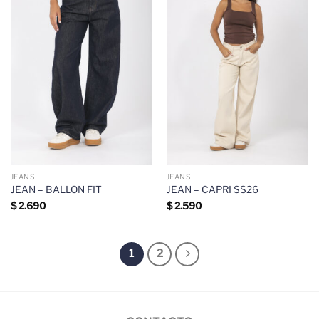
JEANS
JEANS
JEAN – BALLON FIT
JEAN – CAPRI SS26
$
2.690
$
2.590
1
2