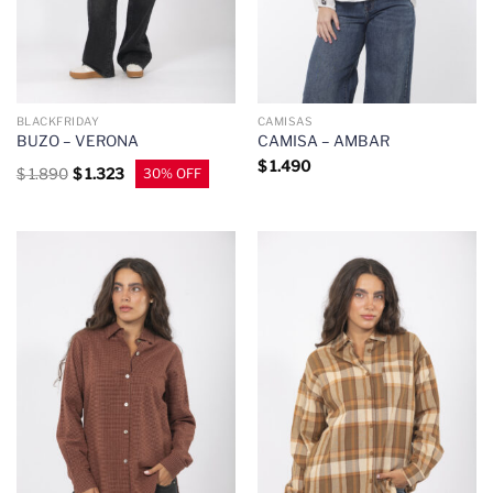
BLACKFRIDAY
CAMISAS
BUZO – VERONA
CAMISA – AMBAR
$
1.490
$
1.890
$
1.323