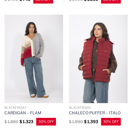
BLACKFRIDAY
BLACKFRIDAY
CARDIGAN – FLAM
CHALECO PUFFER – ITALO
$
1.890
$
1.323
$
1.990
$
1.393