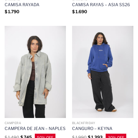
CAMISA RAYADA
CAMISA RAYAS – ASIA SS26
$
1.790
$
1.690
CAMPERA
BLACKFRIDAY
CAMPERA DE JEAN – NAPLES
CANGURO – KEYNA
$
1.490
$
745
$
1.990
$
1.393