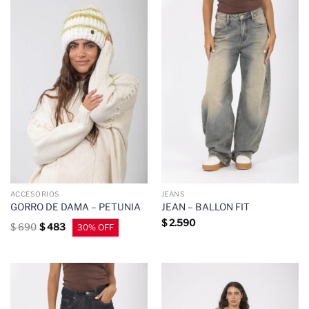
ACCESORIOS
JEANS
GORRO DE DAMA – PETUNIA
JEAN – BALLON FIT
$
2.590
$
690
$
483