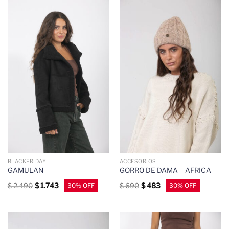
BLACKFRIDAY
ACCESORIOS
GAMULAN
GORRO DE DAMA – AFRICA
$
2.490
$
1.743
$
690
$
483