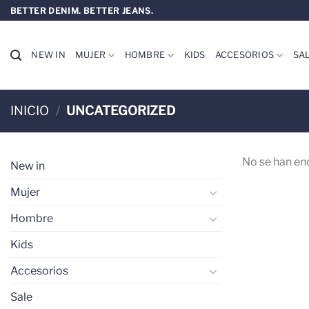
Saltar
BETTER DENIM. BETTER JEANS.
al
contenido
NEW IN
MUJER
HOMBRE
KIDS
ACCESORIOS
SA
INICIO
/
UNCATEGORIZED
No se han en
New in
Mujer
Hombre
Kids
Accesorios
Sale