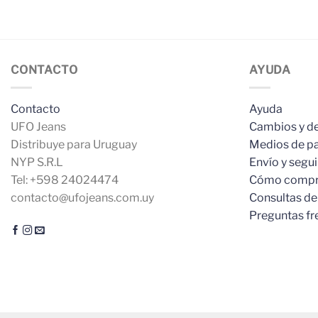
CONTACTO
AYUDA
Contacto
Ayuda
UFO Jeans
Cambios y d
Distribuye para Uruguay
Medios de p
NYP S.R.L
Envío y segu
Tel: +598 24024474
Cómo compr
contacto@ufojeans.com.uy
Consultas de
Preguntas fr