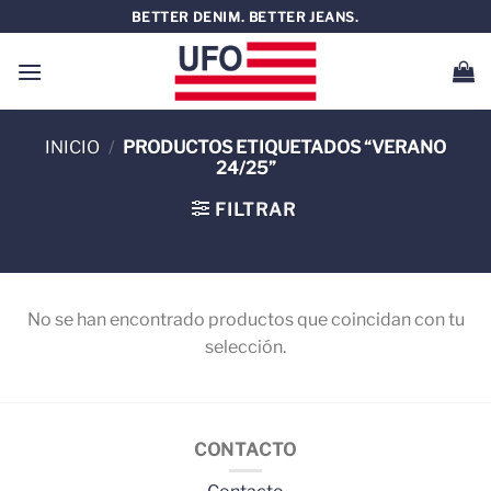
Saltar
BETTER DENIM. BETTER JEANS.
al
contenido
INICIO
/
PRODUCTOS ETIQUETADOS “VERANO
24/25”
FILTRAR
No se han encontrado productos que coincidan con tu
selección.
CONTACTO