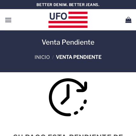
Saltar
BETTER DENIM. BETTER JEANS.
al
contenido
Venta Pendiente
INICIO
/
VENTA PENDIENTE