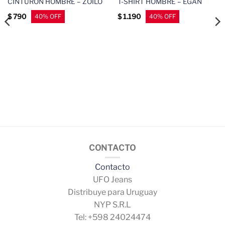
CINTURÓN HOMBRE – ZOILO
T-SHIRT HOMBRE – EGAN
$
790
$
1.190
CONTACTO
Contacto
UFO Jeans
Distribuye para Uruguay
NYP S.R.L
Tel: +598 24024474