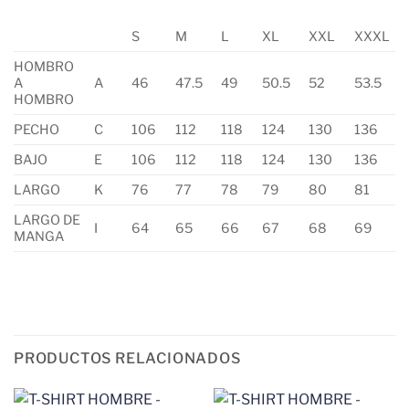
S
M
L
XL
XXL
XXXL
HOMBRO
A
A
46
47.5
49
50.5
52
53.5
HOMBRO
PECHO
C
106
112
118
124
130
136
BAJO
E
106
112
118
124
130
136
LARGO
K
76
77
78
79
80
81
LARGO DE
I
64
65
66
67
68
69
MANGA
PRODUCTOS RELACIONADOS