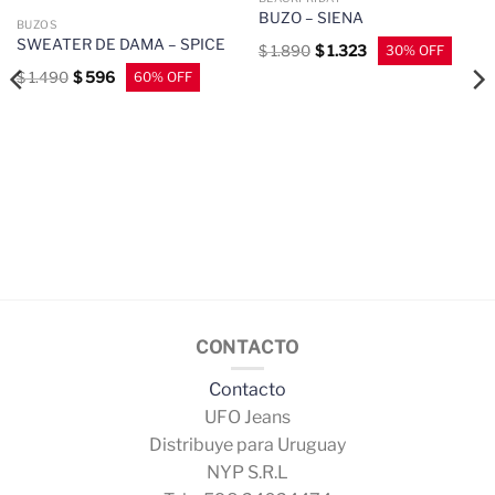
BUZO – SIENA
BUZOS
SWEATER DE DAMA – SPICE
$
1.890
$
1.323
$
1.490
$
596
CONTACTO
Contacto
UFO Jeans
Distribuye para Uruguay
NYP S.R.L