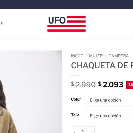
LE
INICIO
/
MUJER
/
CAMPERA
CHAQUETA DE 
2.990
2.093
$
$
Color
Talle
CHAQUETA DE PANA cantida