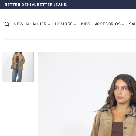
Saltar
BETTER DENIM. BETTER JEANS.
al
contenido
NEW IN
MUJER
HOMBRE
KIDS
ACCESORIOS
SA