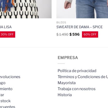
BUZOS
A LISA
SWEATER DE DAMA – SPICE
$
1.490
$
596
EMPRESA
Política de privacidad
evoluciones
Términos y Condiciones de 
ago
Mayorista
imiento
Trabaja con nosotros
ar
Historia
 stock
ecuentes