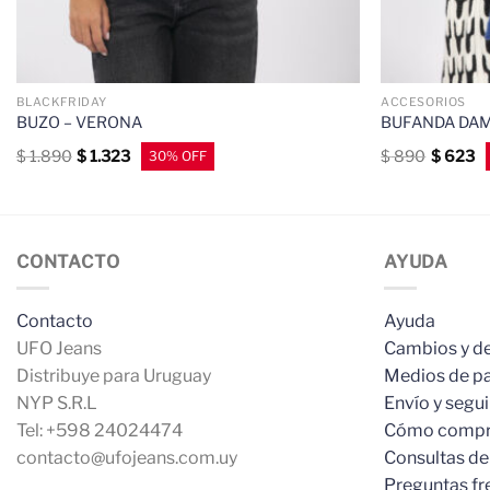
BLACKFRIDAY
ACCESORIOS
BUZO – VERONA
BUFANDA DAM
$
1.890
$
1.323
$
890
$
623
CONTACTO
AYUDA
Contacto
Ayuda
UFO Jeans
Cambios y d
Distribuye para Uruguay
Medios de p
NYP S.R.L
Envío y segu
Tel: +598 24024474
Cómo compr
contacto@ufojeans.com.uy
Consultas de
Preguntas fr