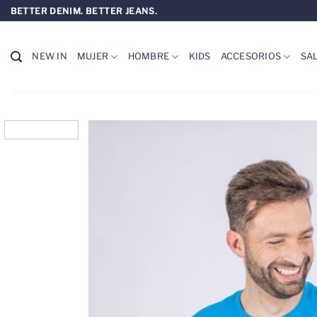
Saltar
BETTER DENIM. BETTER JEANS.
al
contenido
NEW IN
MUJER
HOMBRE
KIDS
ACCESORIOS
SA