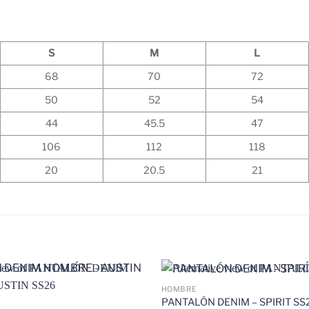
S
M
L
68
70
72
50
52
54
44
45.5
47
106
112
118
20
20.5
21
HOMBRE
PANTALÓN DENIM – SPIRIT SS