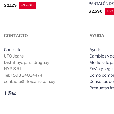
PANTALÓN DE
$
2.129
$
2.590
CONTACTO
AYUDA
Contacto
Ayuda
UFO Jeans
Cambios y d
Distribuye para Uruguay
Medios de p
NYP S.R.L
Envío y segu
Tel: +598 24024474
Cómo compr
contacto@ufojeans.com.uy
Consultas de
Preguntas fr