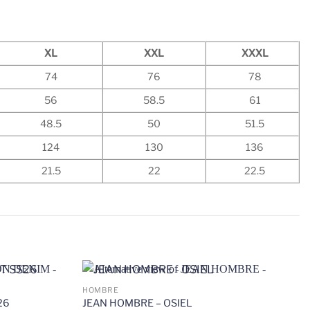
XL
XXL
XXXL
74
76
78
56
58.5
61
48.5
50
51.5
124
130
136
21.5
22
22.5
HOMBRE
26
JEAN HOMBRE – OSIEL