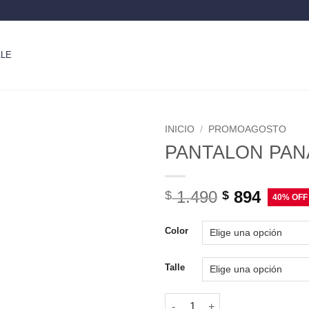
LE
INICIO
/
PROMOAGOSTO
PANTALON PANA
1.490
894
$
$
Color
Talle
PANTALON PANA - KITTY cant