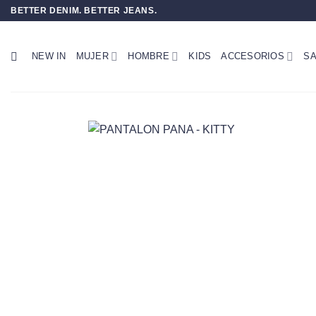
Saltar
BETTER DENIM. BETTER JEANS.
al
contenido
NEW IN
MUJER
HOMBRE
KIDS
ACCESORIOS
SA