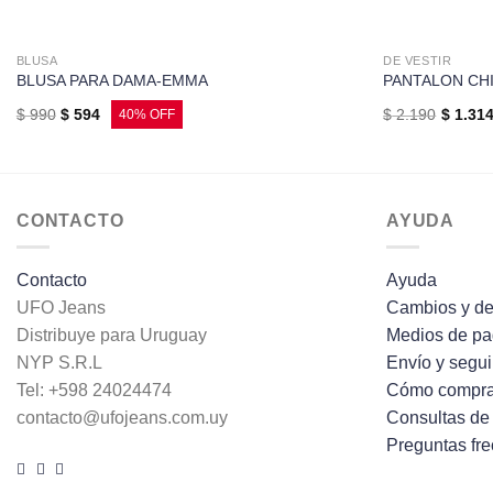
BLUSA
DE VESTIR
BLUSA PARA DAMA-EMMA
PANTALON CH
$
990
$
594
$
2.190
$
1.31
CONTACTO
AYUDA
Contacto
Ayuda
UFO Jeans
Cambios y de
Distribuye para Uruguay
Medios de p
NYP S.R.L
Envío y segu
Tel: +598 24024474
Cómo compra
contacto@ufojeans.com.uy
Consultas de
Preguntas fr