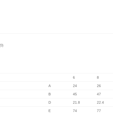
0)
6
8
A
24
26
B
45
47
D
21.8
22.4
E
74
77