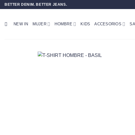
Saltar
BETTER DENIM. BETTER JEANS.
al
contenido
NEW IN
MUJER
HOMBRE
KIDS
ACCESORIOS
SA