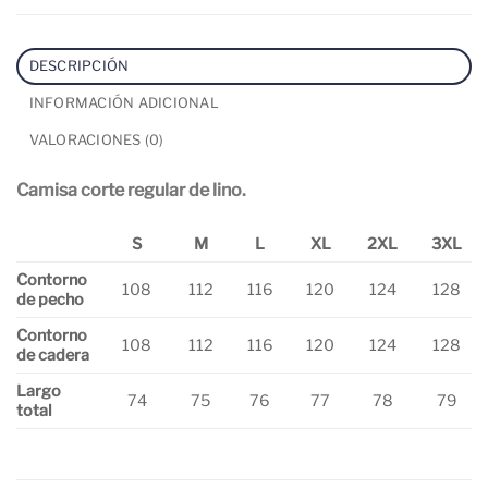
DESCRIPCIÓN
INFORMACIÓN ADICIONAL
VALORACIONES (0)
Camisa corte regular de lino.
S
M
L
XL
2XL
3XL
Contorno
108
112
116
120
124
128
de pecho
Contorno
108
112
116
120
124
128
de cadera
Largo
74
75
76
77
78
79
total