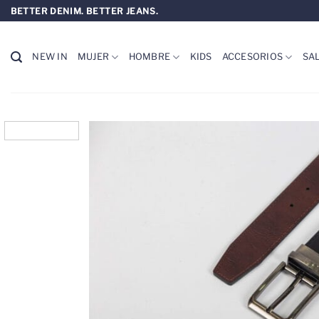
Saltar
BETTER DENIM. BETTER JEANS.
al
contenido
NEW IN
MUJER
HOMBRE
KIDS
ACCESORIOS
SA