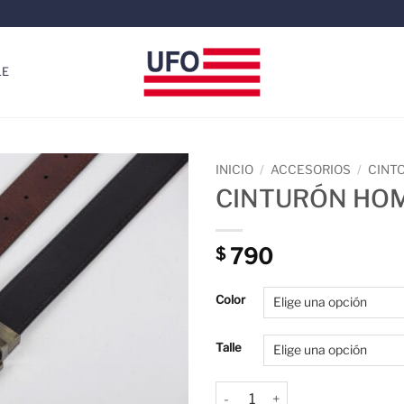
LE
INICIO
/
ACCESORIOS
/
CINT
CINTURÓN HOM
790
$
Color
Talle
CINTURÓN HOMBRE - ZOILO c