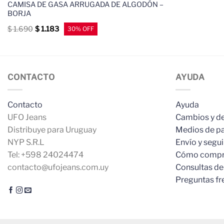
CAMISA DE GASA ARRUGADA DE ALGODÓN –
BORJA
$
1.690
$
1.183
CONTACTO
AYUDA
Contacto
Ayuda
UFO Jeans
Cambios y d
Distribuye para Uruguay
Medios de p
NYP S.R.L
Envío y segu
Tel: +598 24024474
Cómo compr
contacto@ufojeans.com.uy
Consultas de
Preguntas fr