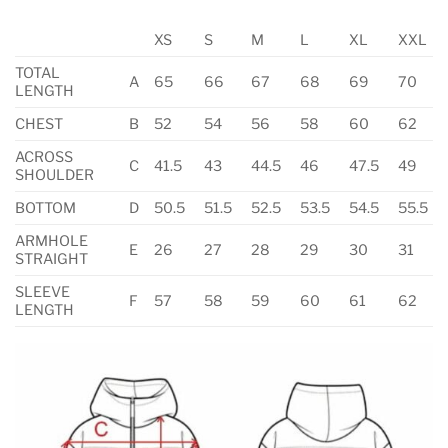
XS
S
M
L
XL
XXL
TOTAL
A
65
66
67
68
69
70
LENGTH
CHEST
B
52
54
56
58
60
62
ACROSS
C
41.5
43
44.5
46
47.5
49
SHOULDER
BOTTOM
D
50.5
51.5
52.5
53.5
54.5
55.5
ARMHOLE
E
26
27
28
29
30
31
STRAIGHT
SLEEVE
F
57
58
59
60
61
62
LENGTH