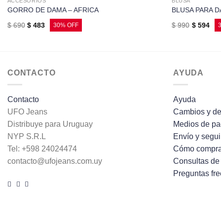
ACCESORIOS
BLUSA
GORRO DE DAMA – AFRICA
BLUSA PARA 
$
690
$
483
$
990
$
594
CONTACTO
AYUDA
Contacto
Ayuda
UFO Jeans
Cambios y de
Distribuye para Uruguay
Medios de p
NYP S.R.L
Envío y segu
Tel: +598 24024474
Cómo compra
contacto@ufojeans.com.uy
Consultas de
Preguntas fr