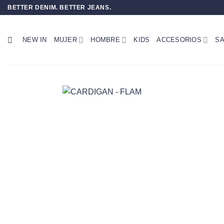
Saltar
BETTER DENIM. BETTER JEANS.
al
contenido
NEW IN
MUJER
HOMBRE
KIDS
ACCESORIOS
SA