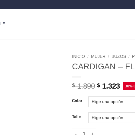
LE
INICIO
/
MUJER
/
BUZOS
/
CARDIGAN – F
1.890
1.323
$
$
Color
Talle
CARDIGAN - FLAM cantidad