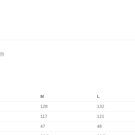
0)
M
L
128
132
117
121
47
48