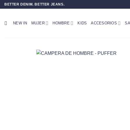
Saltar
BETTER DENIM. BETTER JEANS.
al
contenido
NEW IN
MUJER
HOMBRE
KIDS
ACCESORIOS
SA