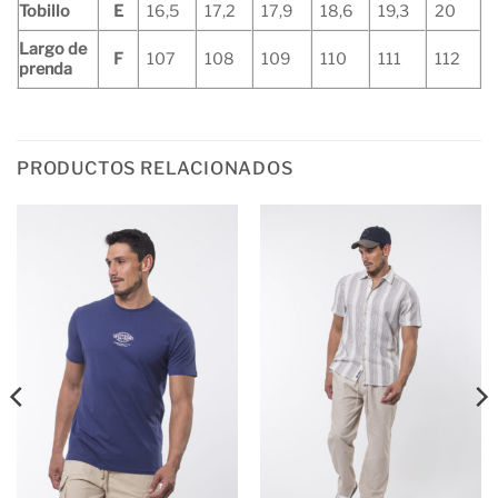
Tobillo
E
16,5
17,2
17,9
18,6
19,3
20
Largo de
F
107
108
109
110
111
112
prenda
PRODUCTOS RELACIONADOS