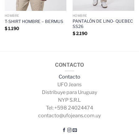
HOMBRE
HOMBRE
PANTALÓN DE LINO- QUEBEC
T-SHIRT HOMBRE – BERMUS
SS26
$
1.190
$
2.190
CONTACTO
Contacto
UFO Jeans
Distribuye para Uruguay
NYP S.R.L
Tel: +598 24024474
contacto@ufojeans.com.uy