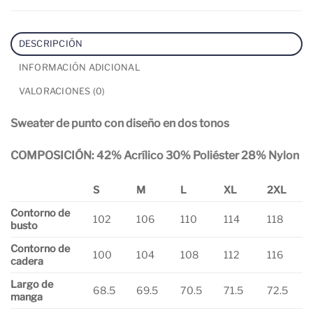
DESCRIPCIÓN
INFORMACIÓN ADICIONAL
VALORACIONES (0)
Sweater de punto con diseño en dos tonos
COMPOSICIÓN: 42% Acrílico 30% Poliéster 28% Nylon
S
M
L
XL
2XL
Contorno de
102
106
110
114
118
busto
Contorno de
100
104
108
112
116
cadera
Largo de
68.5
69.5
70.5
71.5
72.5
manga