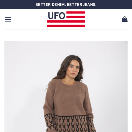
Saltar
BETTER DENIM. BETTER JEANS.
al
contenido