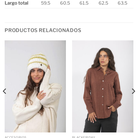
Largo total
59.5
60.5
61.5
62.5
63.5
PRODUCTOS RELACIONADOS
ACCESORIOS
BLACKFRIDAY