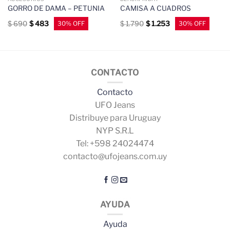
GORRO DE DAMA – PETUNIA
CAMISA A CUADROS
$
690
$
483
$
1.790
$
1.253
CONTACTO
Contacto
UFO Jeans
Distribuye para Uruguay
NYP S.R.L
Tel: +598 24024474
contacto@ufojeans.com.uy
AYUDA
Ayuda