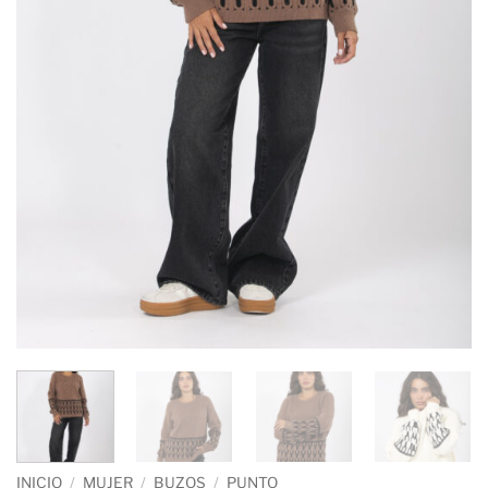
INICIO
/
MUJER
/
BUZOS
/
PUNTO