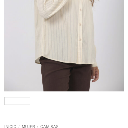
INICIO
/
MUJER
/
CAMISAS