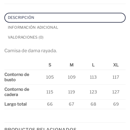
DESCRIPCIÓN
INFORMACIÓN ADICIONAL
VALORACIONES (0)
Camisa de dama rayada.
S
M
L
XL
Contorno de
105
109
113
117
busto
Contorno de
115
119
123
127
cadera
Largo total
66
67
68
69
PRODUCTOS RELACIONADOS